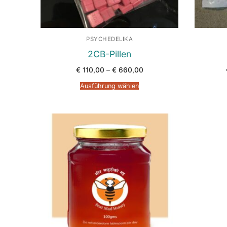
PSYCHEDELIKA
2CB-Pillen
Preisspanne:
€
110,00
–
€
660,00
€ 110,00
bis
Ausführung wählen
€ 660,00