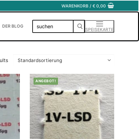
WARENKORB
/
€
0,00
Suchen
DER BLOG
SPEISEKARTE
nach:
ults
ANGEBOT!