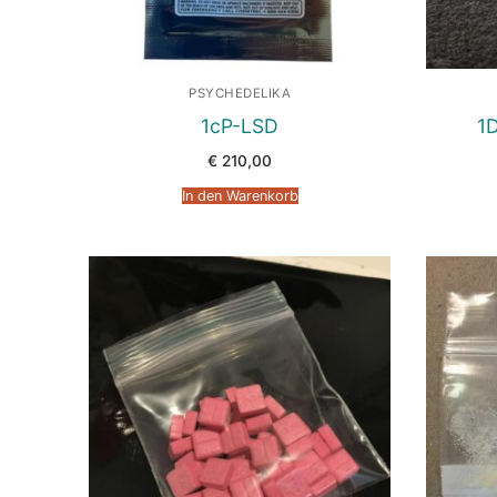
PSYCHEDELIKA
1cP-LSD
1D
€
210,00
In den Warenkorb