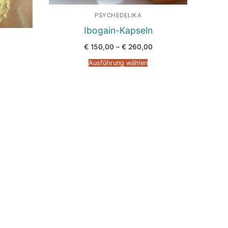
PSYCHEDELIKA
Ibogain-Kapseln
Preisspanne:
€
150,00
–
€
260,00
€ 150,00
bis
Ausführung wählen
€ 260,00
Preisspanne:
0
€ 100,00
bis
€ 1.000,00