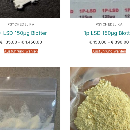
PSYCHEDELIKA
PSYCHEDELIKA
-LSD 150µg Blotter
1p LSD 150µg Blott
Preisspanne:
€
135,00
–
€
1.450,00
€
150,00
–
€
390,00
€ 135,00
bis
Ausführung wählen
Ausführung wählen
€ 1.450,00