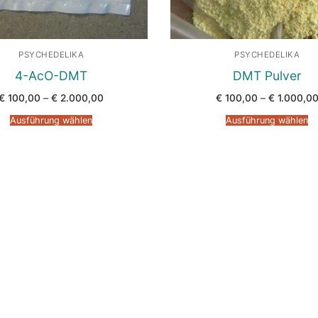
PSYCHEDELIKA
PSYCHEDELIKA
4-AcO-DMT
DMT Pulver
Preisspanne:
€
100,00
–
€
2.000,00
€
100,00
–
€
1.000,0
€ 100,00
bis
Ausführung wählen
Ausführung wählen
€ 2.000,00